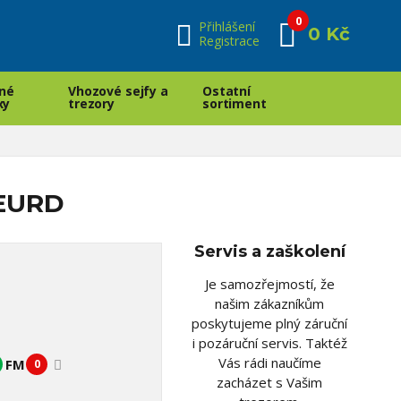
0
Přihlášení
0 Kč
Registrace
né
Vhozové sejfy a
Ostatní
xy
trezory
sortiment
0EURD
Servis a zaškolení
Je samozřejmostí, že
našim zákazníkům
poskytujeme plný záruční
i pozáruční servis. Taktéž
Vás rádi naučíme
FM
0
zacházet s Vašim