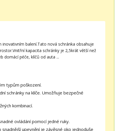
 inovativním balení.Tato nová schránka obsahuje
stor.Vnitřní kapacita schránky je 2,5krát větší než
b domácí péče, klíčů od auta ...
ným typům poškození.
ardní schránky na klíče. Umožňuje bezpečné
ožných kombinací.
a snadné ovládání pomocí jedné ruky.
 snadnější upevnění je závěsné oko jednoduše