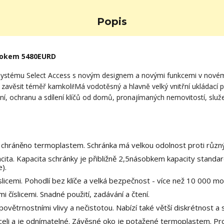
Popis
m okem 5480EURD
systému Select Access s novým designem a novými funkcemi v novém
věsit téměř kamkoli!Má vodotěsný a hlavně velký vnitřní ukládací pro
ání, ochranu a sdílení klíčů od domů, pronajímaných nemovitostí, služe
 chráněno termoplastem. Schránka má velkou odolnost proti růz
pacita. Kapacita schránky je přibližně 2,5násobkem kapacity stand
e).
licemi. Pohodlí bez klíče a velká bezpečnost - více než 10 000 m
 číslicemi. Snadné použití, zadávání a čtení.
d povětrnostními vlivy a nečistotou. Nabízí také větší diskrétnost 
li a je odnímatelné. Závěsné oko je potažené termoplastem. Pro