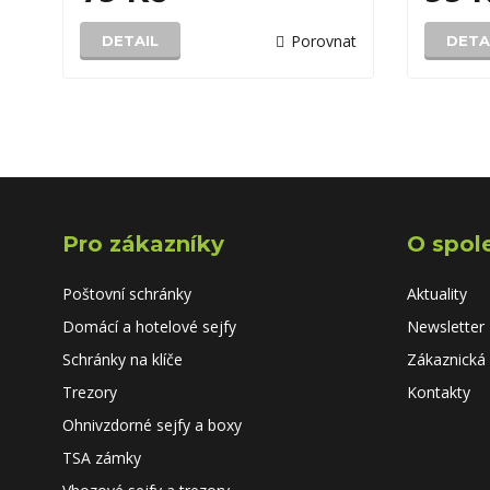
Porovnat
DETAIL
DETA
Pro zákazníky
O spol
Poštovní schránky
Aktuality
Domácí a hotelové sejfy
Newsletter
Schránky na klíče
Zákaznická
Trezory
Kontakty
Ohnivzdorné sejfy a boxy
TSA zámky