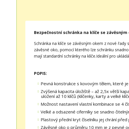
Bezpečnostní schránka na klíče se závěsný
Schránka na klíče se závěsným okem z nové řady 
závěsné oko, pomocí kterého lze schránku snadno za
mají standardní schránky na klíče.Ideální pro uklád
POPIS:
Pevná konstrukce s kovovým tělem, které je
Zvýšená kapacita úložiště – až 2,5x větší ka
uložení až 10 klíčů (klíčenky, karty a velké klíč
Možnost nastavení vlastní kombinace se 4 čís
Velké a odsazené ciferníky se snadno čitelnými
Plastový přední kryt číselníku jej chrání pře
Závěsné oko o průměru 10 mm je z pevné oce