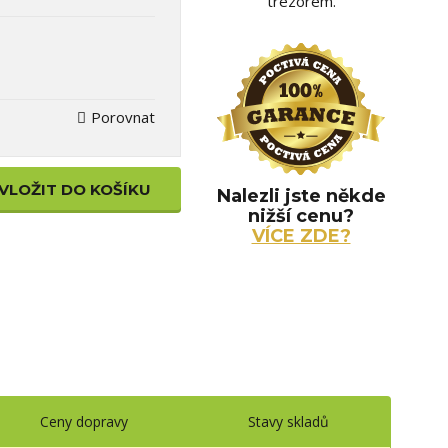
trezorem.
Porovnat
VLOŽIT DO KOŠÍKU
Nalezli jste někde
nižší cenu?
VÍCE ZDE?
Ceny dopravy
Stavy skladů