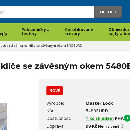
HLEDEJ
Pokladničky a
Certifikované
Ohnivzdor
ejfy
testery
trezory
sejfy a bo
ostní schránka na klíče se závěsným okem 5480EURD
 klíče se závěsným okem 548
NOVÉ
Výrobce:
Master Lock
Kód:
5480EURD
Dostupnost:
1 ks skladem
PHA
1
Doprava:
99 Kč
Není v ceně