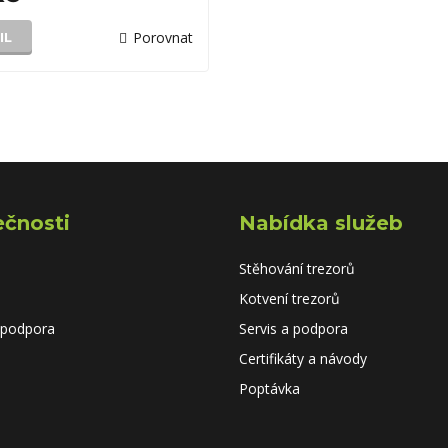
Porovnat
IL
ečnosti
Nabídka služeb
Stěhování trezorů
Kotvení trezorů
 podpora
Servis a podpora
Certifikáty a návody
Poptávka