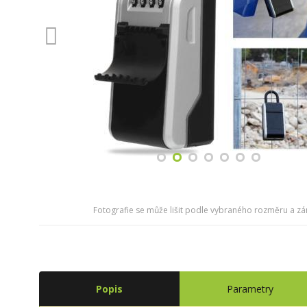
Fotografie se může lišit podle vybraného rozměru a z
Popis
Parametry