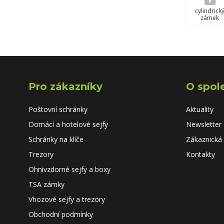
cylindrick
zámek
Pro zákazníky
O spol
Poštovní schránky
Aktuality
Domácí a hotelové sejfy
Newsletter
Schránky na klíče
Zákaznická
Trezory
Kontakty
Ohnivzdorné sejfy a boxy
TSA zámky
Vhozové sejfy a trezory
Obchodní podmínky