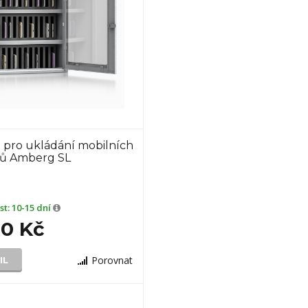
 pro ukládání mobilních
nů Amberg SL
st:
10-15 dní
90 Kč
Porovnat
IL