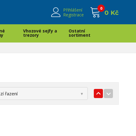
0
Přihlášení
0 Kč
Registrace
né
Vhozové sejfy a
Ostatní
xy
trezory
sortiment