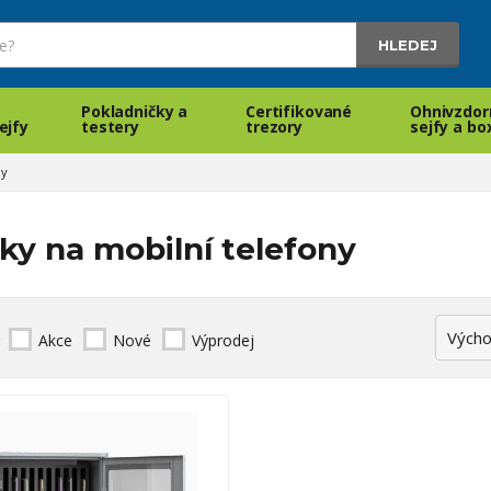
HLEDEJ
Pokladničky a
Certifikované
Ohnivzdor
ejfy
testery
trezory
sejfy a bo
ny
ky na mobilní telefony
:
Akce
Nové
Výprodej