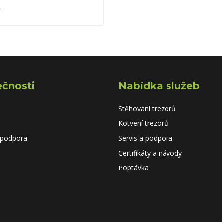
ý
ečnosti
Nabídka služeb
Stěhování trezorů
Kotvení trezorů
 podpora
Servis a podpora
Certifikáty a návody
Poptávka