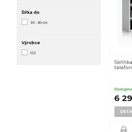
Šířka do
30 - 40 cm
Výrobce
ISS
Skříňka
telefo
Dostupno
6 2
DETA