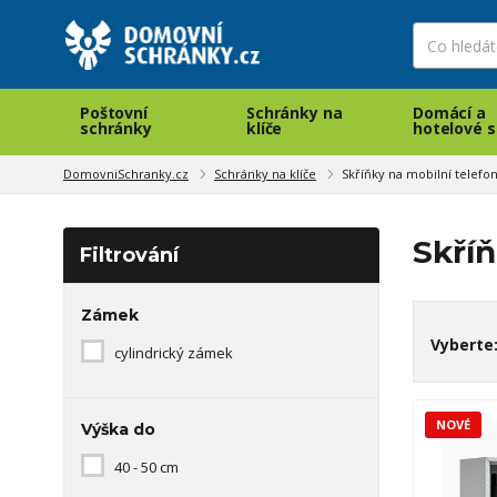
Poštovní
Schránky na
Domácí a
schránky
klíče
hotelové s
DomovniSchranky.cz
Schránky na klíče
Skříňky na mobilní telefo
Skříň
Filtrování
Zámek
Vyberte
cylindrický zámek
NOVÉ
Výška do
40 - 50 cm