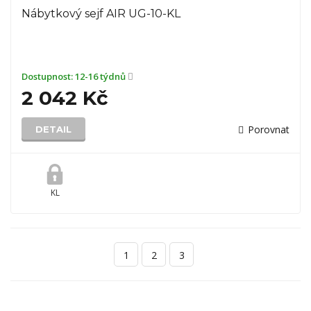
Nábytkový sejf AIR UG-10-KL
Dostupnost:
12-16 týdnů
2 042 Kč
Porovnat
DETAIL
KL
1
2
3