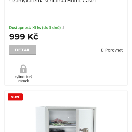
Uzamykatelná schránka Home Case 1
Dostupnost:
>5 ks (do 5 dnů)
999 Kč
Porovnat
DETAIL
cylindrický
zámek
NOVÉ