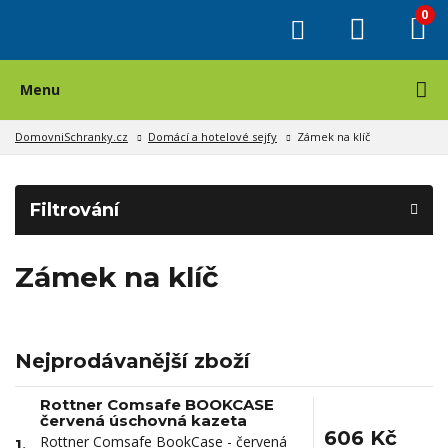
0
Menu
DomovniSchranky.cz
Domácí a hotelové sejfy
Zámek na klíč
Filtrování
Zámek na klíč
Nejprodávanější zboží
Rottner Comsafe BOOKCASE
červená úschovná kazeta
606 Kč
Rottner Comsafe BookCase - červená
1.