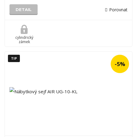
Porovnat
DETAIL
cylindrický
zámek
TIP
-5%