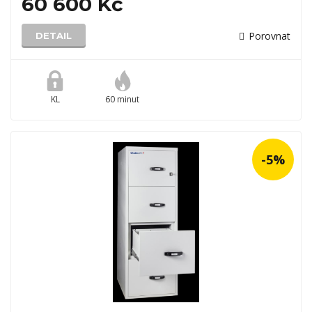
60 600 Kč
Porovnat
DETAIL
KL
60 minut
-5%