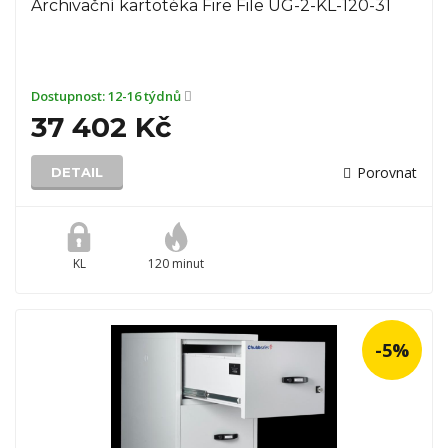
Archivační kartotéka Fire File UG-2-KL-120-31
Dostupnost:
12-16 týdnů
37 402 Kč
Porovnat
DETAIL
KL
120 minut
-5%