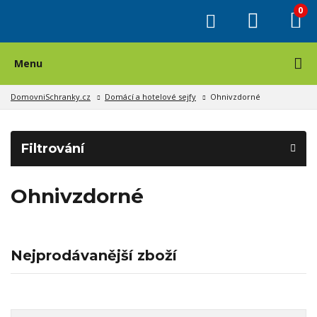
0
Menu
DomovniSchranky.cz
Domácí a hotelové sejfy
Ohnivzdorné
Filtrování
Ohnivzdorné
Nejprodávanější zboží