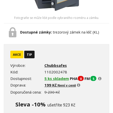
Fotografie se může lišit podle vybraného rozměru a zámku.
Dostupné zámky:
trezorový zámek na klíč (KL)
AKCE
TIP
Výrobce:
Chubbsafes
Kód:
1102002478
Dostupnost:
5 ks skladem
PHA
FM
0
5
Doprava:
199 Kč
Není v ceně
Doporučená cena:
9 230 Kč
Sleva -10%
ušetříte 923 Kč