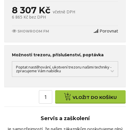
8 307 Kč
včetně DPH
6 865 Kč
bez DPH
Porovnat
SHOWROOM FM
Možnosti trezoru, příslušenství, poptávka
Poptat nastěhování, ukotvení trezoru našimi techniky -
zpracujeme Vám nabídku
VLOŽIT DO KOŠÍKU
Servis a zaškolení
Je samozřejmostí, že našim zákazníkům poskytujeme plný