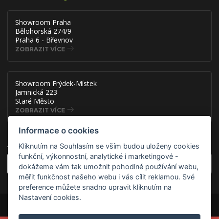
Showroom Praha
Bělohorská 274/9
Praha 6 - Břevnov
ZOBRAZIT VÍCE
Showroom Frýdek-Místek
Jamnická 223
Staré Město
ZOBRAZIT VÍCE
Informace o cookies
Akce, slevy a novinky přímo na
Kliknutím na Souhlasím se vším budou uloženy cookies
funkční, výkonnostní, analytické i marketingové -
OK
dokážeme vám tak umožnit pohodlné používání webu,
měřit funkčnost našeho webu i vás cílit reklamou. Své
preference můžete snadno upravit kliknutím na
Nastavení cookies.
Copyright © 2026 ADSAFE, spol. s r.o., Eshop řešení:
3solutions, spol. s
r.o.